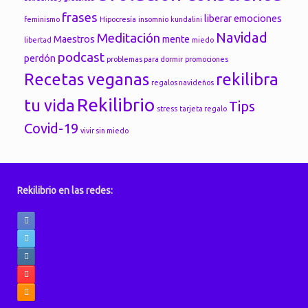
frases
liberar emociones
feminismo
Hipocresía
insomnio
kundalini
Navidad
Meditación
Maestros
mente
libertad
miedo
podcast
perdón
problemas para dormir
promociones
Recetas veganas
rekilibra
regalos navideños
Rekilibrio
tu vida
Tips
stress
tarjeta regalo
Covid-19
vivir sin miedo
Rekilibrio en las redes: