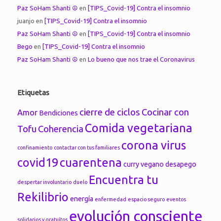
Paz SoHam Shanti ☮
en
[TIPS_Covid-19] Contra el insomnio
juanjo
en
[TIPS_Covid-19] Contra el insomnio
Paz SoHam Shanti ☮
en
[TIPS_Covid-19] Contra el insomnio
Bego
en
[TIPS_Covid-19] Contra el insomnio
Paz SoHam Shanti ☮
en
Lo bueno que nos trae el Coronavirus
Etiquetas
cierre de ciclos
Cocinar con
Amor
Bendiciones
Comida vegetariana
Tofu
Coherencia
corona virus
confinamiento
contactar con tus familiares
covid19
cuarentena
curry vegano
desapego
Encuentra tu
despertar involuntario
duelo
Rekilibrio
energía
enfermedad
espacio seguro
eventos
evolución consciente
solidarios y gratuítos