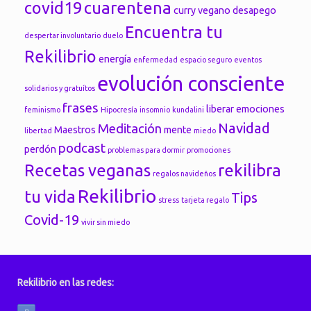
covid19
cuarentena
curry vegano
desapego
Encuentra tu
despertar involuntario
duelo
Rekilibrio
energía
enfermedad
espacio seguro
eventos
evolución consciente
solidarios y gratuítos
frases
liberar emociones
feminismo
Hipocresía
insomnio
kundalini
Navidad
Meditación
Maestros
mente
libertad
miedo
podcast
perdón
problemas para dormir
promociones
Recetas veganas
rekilibra
regalos navideños
Rekilibrio
tu vida
Tips
stress
tarjeta regalo
Covid-19
vivir sin miedo
Rekilibrio en las redes: