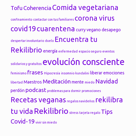
Comida vegetariana
Tofu
Coherencia
corona virus
confinamiento
contactar con tus familiares
covid19
cuarentena
curry vegano
desapego
Encuentra tu
despertar involuntario
duelo
Rekilibrio
energía
enfermedad
espacio seguro
eventos
evolución consciente
solidarios y gratuítos
frases
liberar emociones
feminismo
Hipocresía
insomnio
kundalini
Navidad
Meditación
Maestros
mente
libertad
miedo
podcast
perdón
problemas para dormir
promociones
Recetas veganas
rekilibra
regalos navideños
Rekilibrio
tu vida
Tips
stress
tarjeta regalo
Covid-19
vivir sin miedo