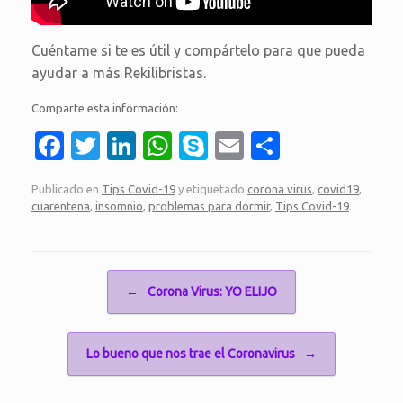
Cuéntame si te es útil y compártelo para que pueda
ayudar a más Rekilibristas.
Comparte esta información:
Fa
T
Li
W
S
E
C
c
w
n
h
k
m
o
Publicado en
Tips Covid-19
y etiquetado
corona virus
,
covid19
,
e
it
k
at
y
ail
m
cuarentena
,
insomnio
,
problemas para dormir
,
Tips Covid-19
.
b
te
e
s
p
p
o
r
dI
A
e
ar
Navegador de artículos
o
n
p
ti
←
Corona Virus: YO ELIJO
k
p
r
Lo bueno que nos trae el Coronavirus
→