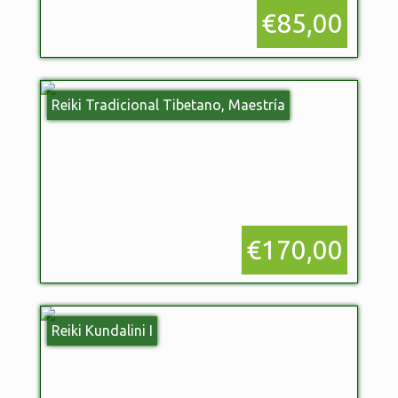
€85,00
Reiki Tradicional Tibetano, Maestría
€170,00
Reiki Kundalini I